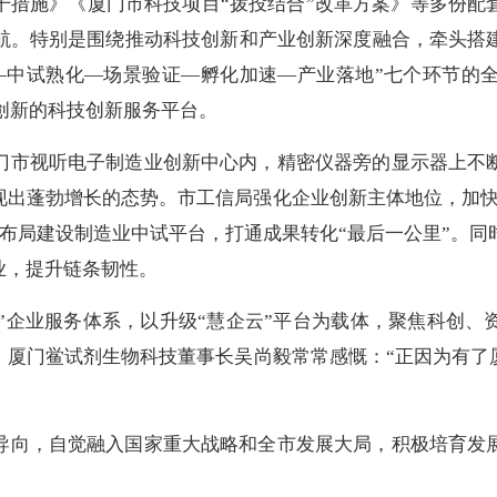
干措施》《厦门市科技项目“拨投结合”改革方案》等多份配
航。特别是围绕推动科技创新和产业创新深度融合，牵头搭
—中试熟化—场景验证—孵化加速—产业落地”七个环节的
式创新的科技创新服务平台。
门市视听电子制造业创新中心内，精密仪器旁的显示器上不
现出蓬勃增长的态势。市工信局强化企业创新主体地位，加快
布局建设制造业中试平台，打通成果转化“最后一公里”。
业，提升链条韧性。
+4”企业服务体系，以升级“慧企云”平台为载体，聚焦科创
。厦门鲎试剂生物科技董事长吴尚毅常常感慨：“正因为有了
导向，自觉融入国家重大战略和全市发展大局，积极培育发