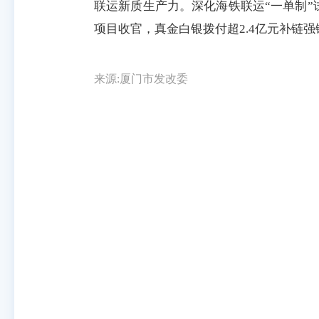
联运新质生产力。深化海铁联运“一单制”
项目收官，真金白银拨付超2.4亿元补链
来源:厦门市发改委