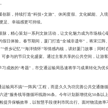
%。
创新，持续打造“科技+文旅”、休闲度假、文化赋能、入境
色更足、幸福感更可持续。
根脉，精心策划一系列文旅活动，让文化魅力成为市场核心吸
的假日体验。春节期间，厦门打造“全城非遗年”，将宋江阵
”“侨乡记忆”“海洋情怀”等情感内核，讲好厦门故事；同
可参与的节日文化盛宴。通过主客共享的公共空间，让游客从
验学习成效的“考题”，市交通运输局迅速将学习成果转化为
运输局不搞“一阵风”工程，而是久久为功完善公共交通微循环
六进”服务线等微循环线路96条。今年计划新增优化50条
以
巡检提升保畅效率，以智慧手段便利市民出行。面对物流效率