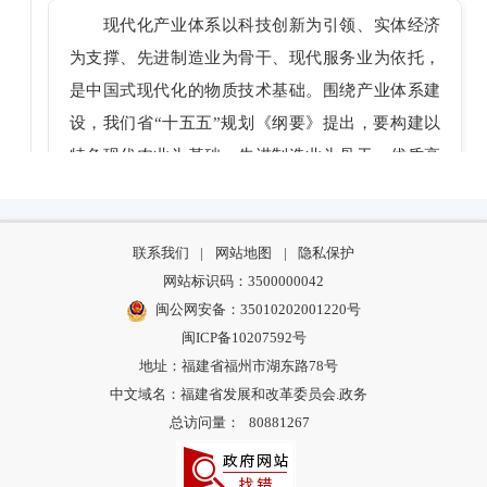
现代化产业体系以科技创新为引领、实体经济
为支撑、先进制造业为骨干、现代服务业为依托，
是中国式现代化的物质技术基础。围绕产业体系建
设，我们省“十五五”规划《纲要》提出，要构建以
特色现代农业为基础、先进制造业为骨干、优质高
效服务业为依托的现代化产业体系。
一要加快建设制造强省。强基提质制造业支柱
和优势产业，提升先进制造业集群发展能级，增强
联系我们
|
网站地图
|
隐私保护
网站标识码：3500000042
制造业核心竞争力。重点提出要加快建设“555X”产
闽公网安备：35010202001220号
业集群，即：着力打造电子信息、现代化工、先进
闽ICP备10207592号
装备制造、现代纺织鞋服、新能源等5个万亿级产业
地址：福建省福州市湖东路78号
集群，做强做优新材料、绿色食品、新型冶金、特
中文域名：福建省发展和改革委员会.政务
色轻工、绿色建材与智能家居等5个五千亿级产业集
总访问量：
80881267
群，发展壮大人工智能与机器人、生物医药、节能
环保、低空经济、光电产业等5个千亿级产业集群，