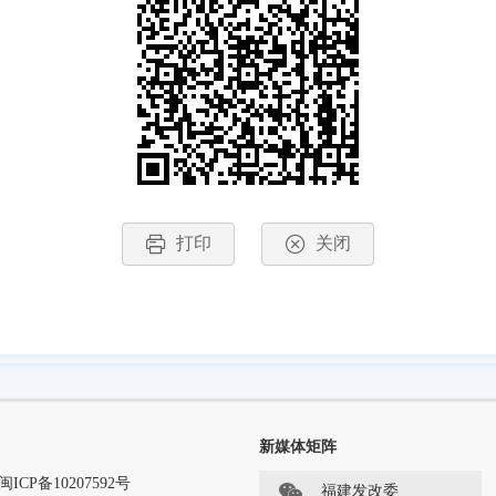
打印
关闭
新媒体矩阵
闽ICP备10207592号
福建发改委