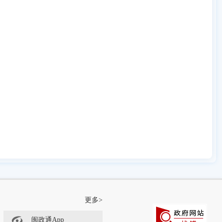
更多>
闽政通App