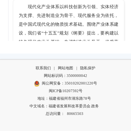
现代化产业体系以科技创新为引领、实体经济
为支撑、先进制造业为骨干、现代服务业为依托，
是中国式现代化的物质技术基础。围绕产业体系建
设，我们省“十五五”规划《纲要》提出，要构建以
特色现代农业为基础、先进制造业为骨干、优质高
效服务业为依托的现代化产业体系。
一要加快建设制造强省。强基提质制造业支柱
和优势产业，提升先进制造业集群发展能级，增强
联系我们
|
网站地图
|
隐私保护
网站标识码：3500000042
制造业核心竞争力。重点提出要加快建设“555X”产
闽公网安备：35010202001220号
业集群，即：着力打造电子信息、现代化工、先进
闽ICP备10207592号
装备制造、现代纺织鞋服、新能源等5个万亿级产业
地址：福建省福州市湖东路78号
集群，做强做优新材料、绿色食品、新型冶金、特
中文域名：福建省发展和改革委员会.政务
色轻工、绿色建材与智能家居等5个五千亿级产业集
总访问量：
80665503
群，发展壮大人工智能与机器人、生物医药、节能
环保、低空经济、光电产业等5个千亿级产业集群，