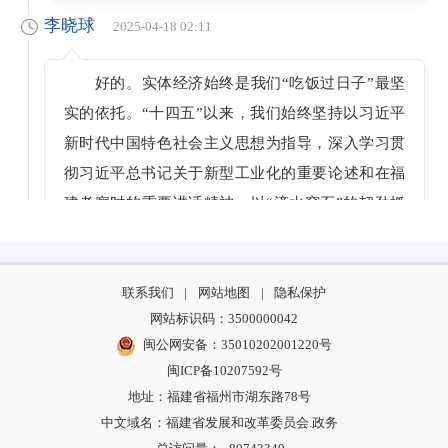
李晓球
2025-04-18 02:11
好的。实体经济始终是我们“吃饭过日子”最坚
实的依托。“十四五”以来，我们始终坚持以习近平
新时代中国特色社会主义思想为指导，深入学习贯
彻习近平总书记关于新型工业化的重要论述和在福
建考察时的重要讲话精神，以“滴水穿石”的韧劲抓
产业、以“敢闯敢试”的锐气强创新，全省制造业发
展迈出坚实步伐，产业之基“根深叶茂”。这五年，
我省产业结构进一步优化升级，产业结构从2020年
联系我们
|
网站地图
|
隐私保护
网站标识码：3500000042
的6.2:46.3:47.5调整为2024年的5.7:42.8:51.5，实现
闽公网安备：35010202001220号
了一产稳、二产优、三产进。福建制造业的“家
闽ICP备10207592号
底”更厚实，“筋骨”更强健，成为全省经济高质量发
地址：福建省福州市湖东路78号
展的“压舱石”。全省工业增加值从2020年1.51万亿
中文域名：福建省发展和改革委员会.政务
元增至2024年1.92万亿元，全国位次从第6位升至第