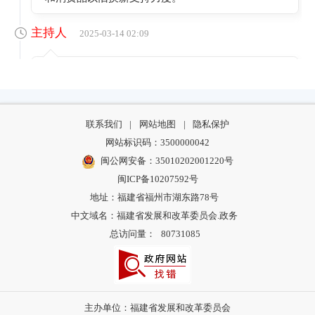
主持人
2025-03-14 02:09
政策能给百姓和企业带来哪些实惠。能否请您
重点介绍几项“亮点”措施？
联系我们
|
网站地图
|
隐私保护
万超
2025-03-14 02:10
网站标识码：3500000042
闽公网安备：35010202001220号
可以概括为三个关键词——“扩围、加力、便
闽ICP备10207592号
利”：
地址：福建省福州市湖东路78号
1、汽车更新“双补贴
中文域名：福建省发展和改革委员会.政务
报废更新：国四燃油车首次纳入报废更新补贴
总访问量：
80731085
的旧车范围，最高补2万元；
置换更新：旧车转让买新车，最高补1.5万元。
2、家电数码“添新品”
主办单位：福建省发展和改革委员会