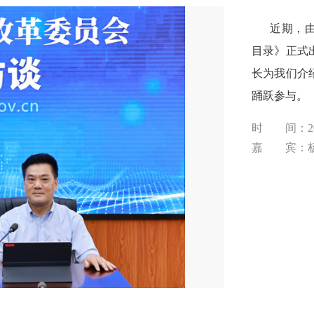
近期，由省
目录》正式
长为我们介
踊跃参与。
时 间：202
嘉 宾：杨