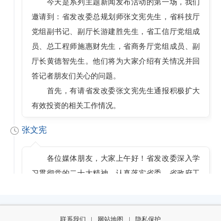
今天是系列主题新闻发布活动的第一场，我们
邀请到：省发改委总规划师张文宪先生，省科技厅
党组副书记、副厅长游建胜先生，省工信厅党组成
员、总工程师施惠财先生，省商务厅党组成员、副
厅长黄德智先生。他们将为大家介绍有关情况并回
答记者朋友们关心的问题。
首先，有请省发改委张文宪先生通报积极扩大
有效投资的相关工作情况。
张文宪
各位媒体朋友，大家上午好！省发改委深入学
习贯彻党的二十大精神，认真落实省委、省政府工
作部署，会同有关方面积极扩大有效投资，着力增
强投资对优化供给结构的关键作用，发挥投资对稳
住经济大盘的重要作用。在各项政策措施集中发力
联系我们
|
网站地图
|
隐私保护