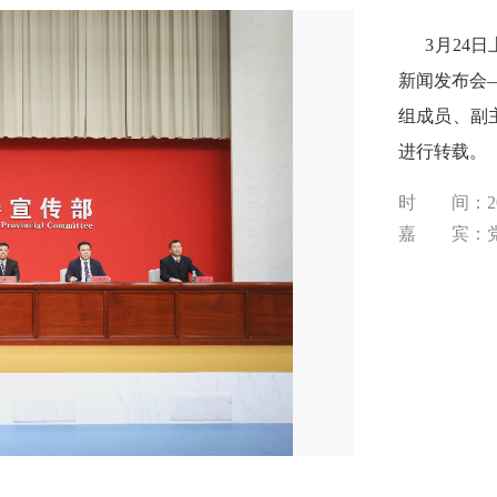
3月24日
新闻发布会—
组成员、副
进行转载。
时 间：202
嘉 宾：党