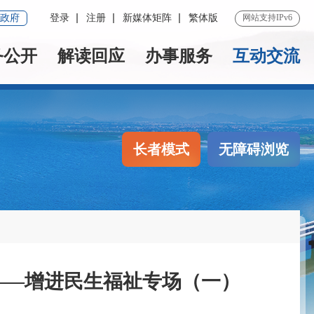
政府
登录
注册
新媒体矩阵
繁体版
网站支持IPv6
务公开
解读回应
办事服务
互动交流
长者模式
无障碍浏览
会——增进民生福祉专场（一）