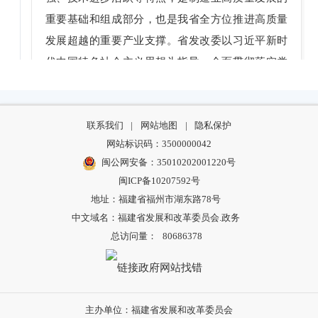
重要基础和组成部分，也是我省全方位推进高质量
发展超越的重要产业支撑。省发改委以习近平新时
代中国特色社会主义思想为指导，全面贯彻落实党
的十九大和十九届历次全会精神，深入贯彻落实习
近平总书记对福建工作的重要讲话重要指示精神，
贯彻落实省委、省政府工作要求，牵头起草《关于
联系我们
|
网站地图
|
隐私保护
网站标识码：3500000042
促进石化化工高质量发展 加快打造万亿支柱产业的
闽公网安备：35010202001220号
实施意见》。
闽ICP备10207592号
地址：福建省福州市湖东路78号
主持人
2022-10-17 02:15
中文域名：福建省发展和改革委员会.政务
总访问量：
80686378
请您介绍一下《关于促进石化化工高质量发展
加快打造万亿支柱产业的实施意见》的目标？
陈岱琳主任科员
2022-10-17 02:18
主办单位：福建省发展和改革委员会