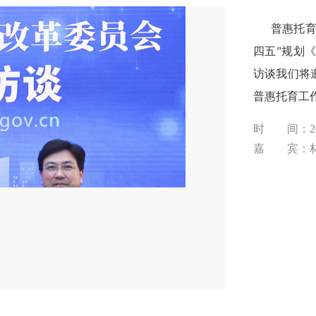
普惠托育服
四五”规划
访谈我们将
普惠托育工
时 间：202
嘉 宾：林