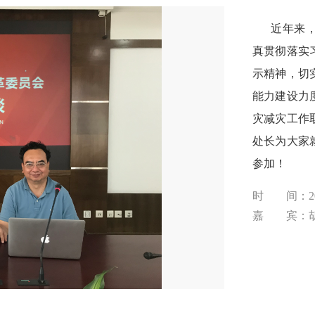
近年来，我
真贯彻落实
示精神，切
能力建设力
灾减灾工作
处长为大家
参加！
时 间：201
嘉 宾：胡