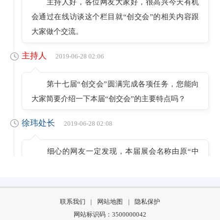
主持人好，各位网友大家好，很高兴今天有机
会通过在线访谈这个栏目就“创交会”的相关内容跟
大家做个交流。
主持人
2019-06-28 02:06
第十七届“创交会”圆满完成各项任务，您能向
大家简要介绍一下本届“创交会”的主要特点吗？
徐玮处长
2019-06-28 02:08
细心的网友一定发现，本届展会名称由原“中
国?海峡项目成果交易会”调整为“中国?海峡创新项
目成果交易会”，简称“创交会”，是为了更加突出发
挥创新平台和载体作用，更加突出激发各类创新主
联系我们
|
网站地图
|
隐私保护
体的活力。
网站标识码：3500000042