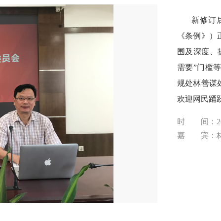
新修订后
《条例》）
围及深度、
需要”门槛
规处林善谋
欢迎网民踊
时 间：201
嘉 宾：林