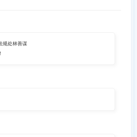
法规处林善谋
！