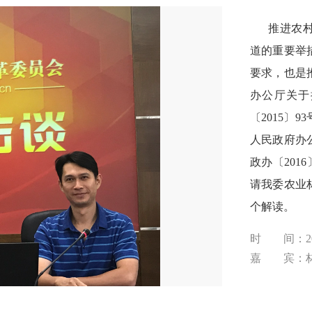
推进农村产
道的重要举
要求，也是
办公厅关于
〔2015〕
人民政府办
政办〔201
请我委农业
个解读。
时 间：201
嘉 宾：林