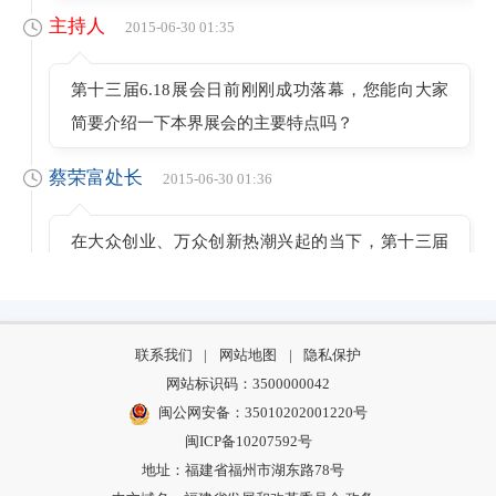
主持人
2015-06-30 01:35
第十三届6.18展会日前刚刚成功落幕，您能向大家
简要介绍一下本界展会的主要特点吗？
蔡荣富处长
2015-06-30 01:36
在大众创业、万众创新热潮兴起的当下，第十三届
6.18聚焦经济新常态与创业创新热点，为创新成果
产业化搭起了“鹊桥”，生动演绎了“科技点亮产业之
光”的主题。
联系我们
|
网站地图
|
隐私保护
网站标识码：3500000042
蔡荣富处长
2015-06-30 01:36
闽公网安备：35010202001220号
闽ICP备10207592号
第十三届6?18展会于6月17日至21日在福州海峡国际
地址：福建省福州市湖东路78号
会展中心举办。5天盛会，参观总人数25.5万人次，